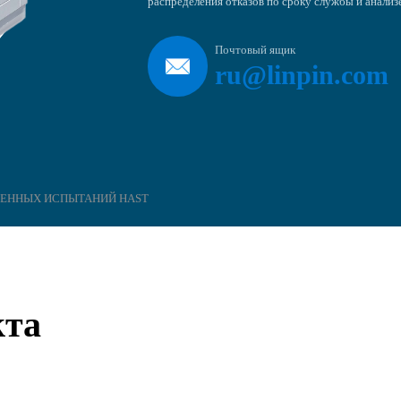
распределения отказов по сроку службы и анализ
Почтовый ящик
ru@linpin.com
РЕННЫХ ИСПЫТАНИЙ HAST
кта