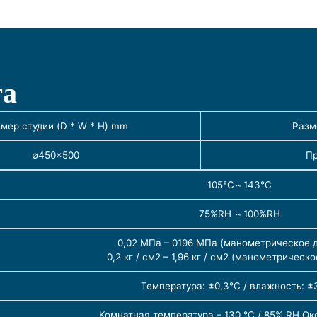
та
мер студии (D * W * H) mm
Разм
∅450×500
Пр
105℃～143℃
75%RH ～100%RH
0,02 МПа – 0196 МПа (манометрическое 
0,2 кг / см2 – 1,96 кг / см2 (манометрическ
Температура: ±0,3°C / влажность: ±
Комнатная температура – 130 °C / 85% RH Ок