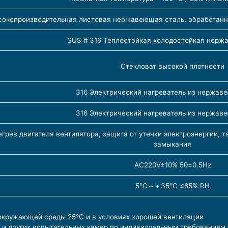
сокопроизводительная листовая нержавеющая сталь, обработан
SUS # 316 Теплостойкая холодостойкая нерж
Стекловат высокой плотности
316 Электрический нагреватель из нержав
316 Электрический нагреватель из нержав
егрев двигателя вентилятора, защита от утечки электроэнергии, т
замыкания
AC220V±10% 50±0.5Hz
5℃～＋35℃ ≤85% RH
окружающей среды 25°C и в условиях хорошей вентиляции
 и других испытательных камер по индивидуальным требованиям 