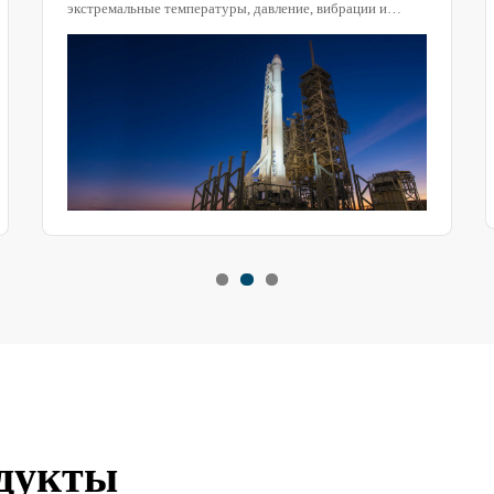
экстремальные температуры, давление, вибрации и
другие условия окружающей среды. Для обеспечения их
безопасной и надежной работы требуется проверка
надежности компонентов материала.
дукты