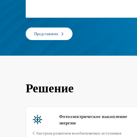
Представлено
Решение
Фотоэлектрическое накопление
энергии
о
С быстрым развитием возобновляемых источников