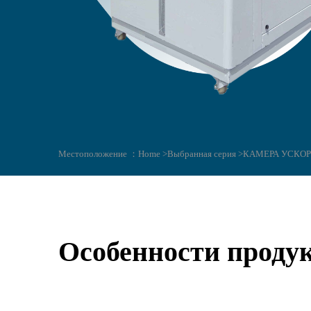
Местоположение ：
Home >
Выбранная серия >
КАМЕРА УСКО
Особенности проду