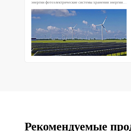
энергии фотоэлектрические системы хранения энергии
реды
играют все более важную роль на мировом
энергетическом рынке. Эти системы должны эффективно
-
функционировать в экстремальных условиях. Поэтому
экологические испытания фотоэлектрических систем
е
хранения энергии становятся критически важными.
ания
Экологические лаборатории обеспечивают идеальную
платформу для моделирования различных условий
окружающей среды для обеспечения
я в
производительности и долговечности
ючая
фотоэлектрических систем хранения энергии.
ния
Рекомендуемые про