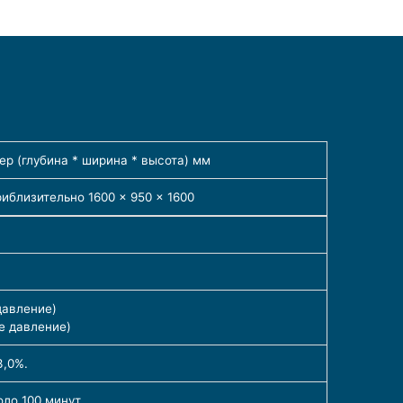
ер (глубина * ширина * высота) мм
иблизительно 1600 × 950 × 1600
давление)
ое давление)
3,0%.
оло 100 минут