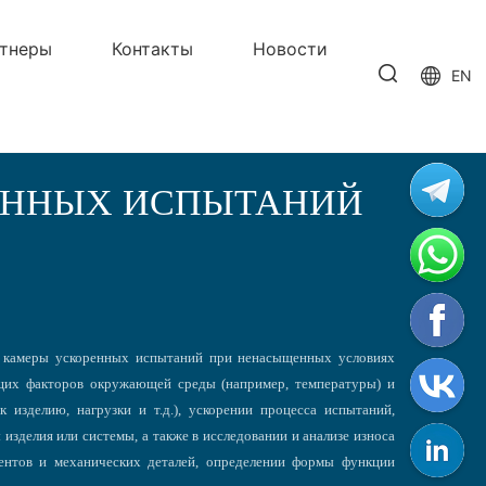
тнеры
Контакты
Новости
EN
ЕННЫХ ИСПЫТАНИЙ
и камеры ускоренных испытаний при ненасыщенных условиях
щих факторов окружающей среды (например, температуры) и
 изделию, нагрузки и т.д.), ускорении процесса испытаний,
изделия или системы, а также в исследовании и анализе износа
ентов и механических деталей, определении формы функции