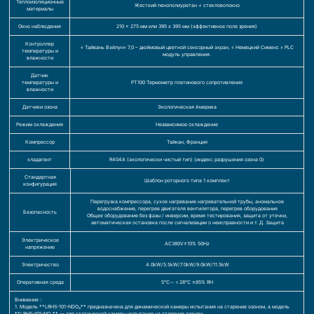
Теплоизоляционные
Жесткий пенополиуретан + стекловолокно
материалы
Окно наблюдения
210 x 275 мм или 395 x 395 мм (эффективное поле зрения)
Контроллер
« Тайвань Вэйлун» 7,0 – дюймовый цветной сенсорный экран, « Немецкий Сименс » PLC
температуры и
модуль управления.
влажности
Датчик
температуры и
PT100 Термометр платинового сопротивления
влажности
Датчики озона
Экологическая Америка
Режим охлаждения
Независимое охлаждение
Компрессор
Тайкан, Франция
хладагент
R404A (экологически чистый тип) (индекс разрушения озона 0)
Стандартная
Шаблон роторного типа 1 комплект
конфигурация
Перегрузка компрессора, сухое нагревание нагревательной трубы, аномальное
водоснабжение, перегрев двигателя вентилятора, перегрев оборудования
Безопасность
Общее оборудование без фазы / инверсии, время тестирования, защита от утечки,
автоматическая остановка после сигнализации о неисправности и т. Д. Защита
Электрическое
AC380V±10% 50Hz
напряжение
Электричество
4.0kW/5.5kW/7.0kW/9.0kW/11.5kW
Оперативная среда
5℃～＋28℃ ≤85% RH
Внимание：
1. Модель **LRHS-101-NDO₃** предназначена для динамической камеры испытания на старение озоном, а модель
**LRHS-101-NO₃** — для статической камеры испытания на старение озоном.