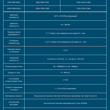
LRHS-800-NDO₃
800×1000×1000
1520×1540×2300
LRHS-1000-NDO₃
1000×1000×1000
1720×1540×2300
Диапазон
25℃～65℃(Регулируемый)
температур
Диапазон
40～98%RH
влажности
Температурная
2 ° C (известная американская марка Q – Lab)
однородность
Колебания
± 0,5 °C (известная американская марка Q – Lab)
температуры
Температурное
±2℃
отклонение
Смещение
±5% RH at ≤75% RH, +2, -3% RH at >75% RH
влажности
Концентрация озона
50～1000pphm or 50～300ppm
Скорость газа
8～16mm/s
Отклонение
≤±10%
концентрации озона
Скорость вращения
1～3r/min(Регулируемый)
стеллажа
Материалы корпуса
Высококачественное электростатическое напыление листовой стали A3
Внутренний
Высококачественная нержавеющая сталь SUS304
материал