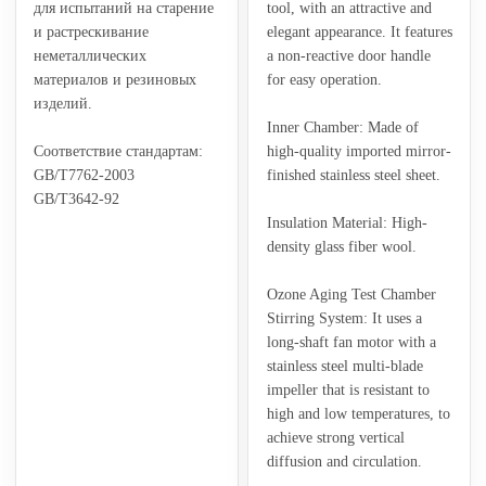
для испытаний на старение
tool, with an attractive and
и растрескивание
elegant appearance. It features
неметаллических
a non-reactive door handle
материалов и резиновых
for easy operation.
изделий.
Inner Chamber: Made of
Соответствие стандартам:
high-quality imported mirror-
GB/T7762-2003
finished stainless steel sheet.
GB/T3642-92
Insulation Material: High-
density glass fiber wool.
Ozone Aging Test Chamber
Stirring System: It uses a
long-shaft fan motor with a
stainless steel multi-blade
impeller that is resistant to
high and low temperatures, to
achieve strong vertical
diffusion and circulation.