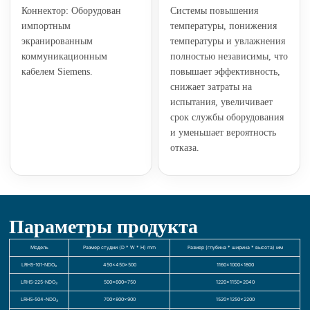
Коннектор: Оборудован
Системы повышения
импортным
температуры, понижения
экранированным
температуры и увлажнения
коммуникационным
полностью независимы, что
кабелем Siemens.
повышает эффективность,
снижает затраты на
испытания, увеличивает
срок службы оборудования
и уменьшает вероятность
отказа.
Параметры продукта
Модель
Размер студии (D * W * H) mm
Размер (глубина * ширина * высота) мм
LRHS-101-NDO₃
450×450×500
1160×1000×1800
LRHS-225-NDO₃
500×600×750
1220×1150×2040
LRHS-504-NDO₃
700×800×900
1520×1250×2200