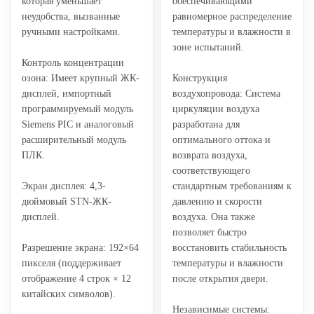
которая уменьшает
обеспечивающими
неудобства, вызванные
равномерное распределение
ручными настройками.
температуры и влажности в
зоне испытаний.
Контроль концентрации
озона: Имеет крупный ЖК-
Конструкция
дисплей, импортный
воздухопровода: Система
программируемый модуль
циркуляции воздуха
Siemens PIC и аналоговый
разработана для
расширительный модуль
оптимального оттока и
ПЛК.
возврата воздуха,
соответствующего
Экран дисплея: 4,3-
стандартным требованиям к
дюймовый STN-ЖК-
давлению и скорости
дисплей.
воздуха. Она также
позволяет быстро
Разрешение экрана: 192×64
восстановить стабильность
пикселя (поддерживает
температуры и влажности
отображение 4 строк × 12
после открытия двери.
китайских символов).
Независимые системы: