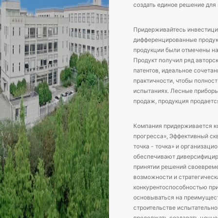
создать единое решение для 
Придерживайтесь инвестиций
дифференцированные продукт
продукции были отмечены на
Продукт получил ряд авторс
патентов, идеальное сочета
практичности, чтобы полност
испытаниях. Лесные прибор
продаж, продукция продается
Компания придерживается ко
прогресса», Эффективный ск
точка - точка» и организаци
обеспечивают диверсифицир
принятии решений своеврем
возможности и стратегическ
конкурентоспособностью при
основываться на преимущест
строительстве испытательно
продолжать создавать ценнос