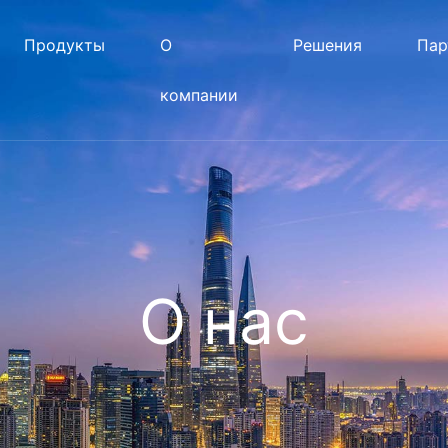
Продукты
О
Решения
Пар
компании
О нас