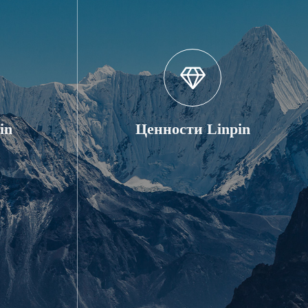
in
Ценности Linpin
рогресса.
Кстати, делать, делать лучше