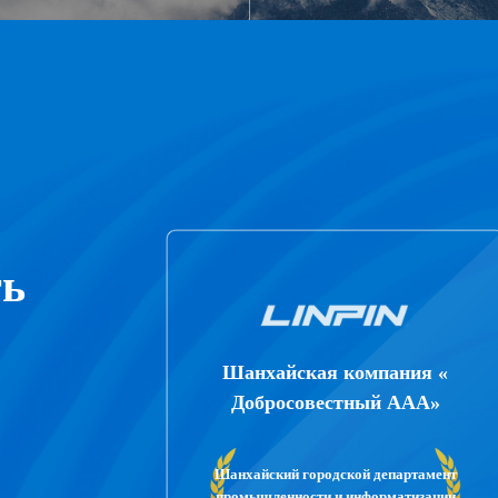
ть
Шанхайская компания «
Добросовестный ААА»
Шанхайский городской департамент
промышленности и информатизации