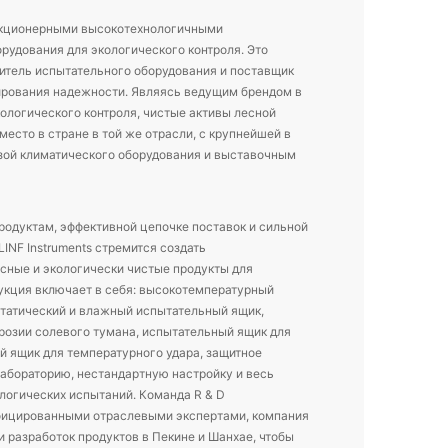
акционерными высокотехнологичными
рудования для экологического контроля. Это
тель испытательного оборудования и поставщик
ирования надежности. Являясь ведущим брендом в
ологического контроля, чистые активы лесной
есто в стране в той же отрасли, с крупнейшей в
зой климатического оборудования и выставочным
одуктам, эффективной цепочке поставок и сильной
LINF Instruments стремится создать
сные и экологически чистые продукты для
укция включает в себя: высокотемпературный
татический и влажный испытательный ящик,
розии солевого тумана, испытательный ящик для
й ящик для температурного удара, защитное
лабораторию, нестандартную настройку и весь
логических испытаний. Команда R & D
фицированными отраслевыми экспертами, компания
 разработок продуктов в Пекине и Шанхае, чтобы