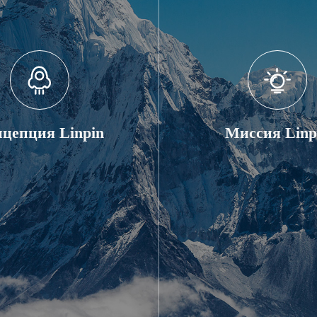
цепция Linpin
Миссия Linp
енство, стремление к
Испытания только для п
совершенству