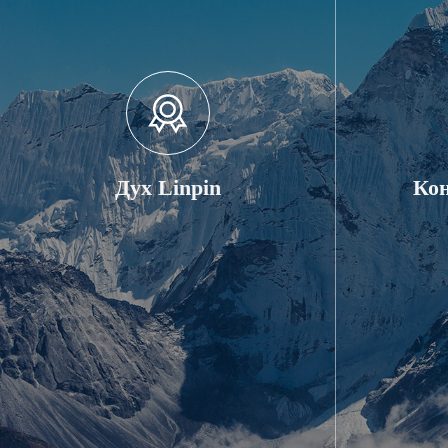
Дух Linpin
Кон
Честность, инновации, строгая
Соверш
солидарность.