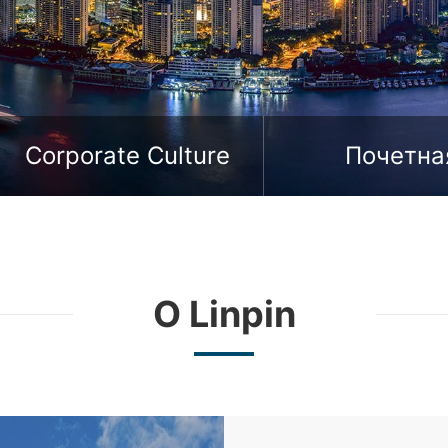
скольжение вниз
Corporate Culture
Почетна
квалифика
О Linpin