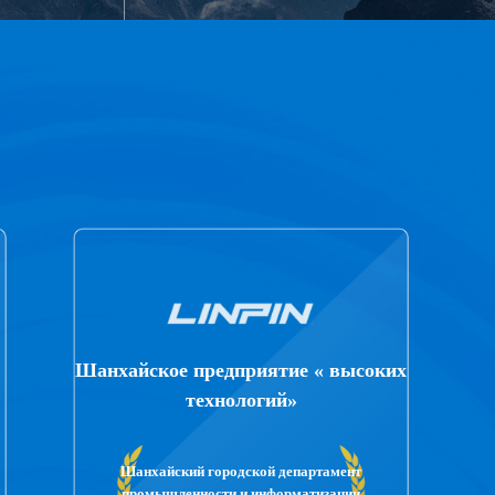
Шанхайское предприятие « высоких
технологий»
Шанхайский городской департамент
промышленности и информатизации