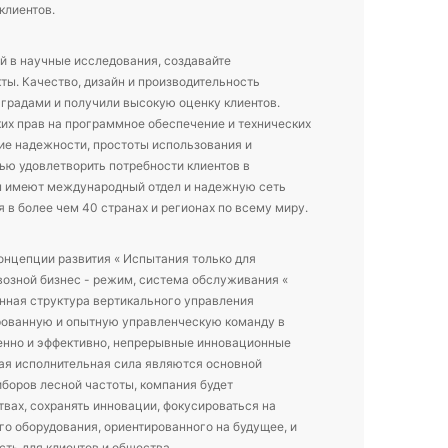
клиентов.
 в научные исследования, создавайте
ы. Качество, дизайн и производительность
градами и получили высокую оценку клиентов.
ких прав на программное обеспечение и технических
ние надежности, простоты использования и
ью удовлетворить потребности клиентов в
ы имеют международный отдел и надежную сеть
 в более чем 40 странах и регионах по всему миру.
нцепции развития « Испытания только для
возной бизнес - режим, система обслуживания «
онная структура вертикального управления
ованную и опытную управленческую команду в
енно и эффективно, непрерывные инновационные
ая исполнительная сила являются основной
боров лесной частоты, компания будет
вах, сохранять инновации, фокусироваться на
го оборудования, ориентированного на будущее, и
ть для клиентов и общества.