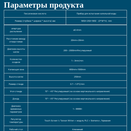
Параметры продукта
Гексагиновая кислота
Прибор для испытания капельной воды
Размер (глубина * ширина * высота) мм
1850×250×1850 （D*W*H）mm
апертура
ø0.4mm
распыления
Расстояние между
20mm×20mm
отверстиями
Диапазон высоты
200～2000mmРегулируемый
капли
Количество
1～3mm/min
осадков
Капающая зона
800mm×1000mm
Высота капли
250mm
Размер стенда
0.7～1.0℃/min
Угол стенда
15° – 45° Регулируемый (на основе вертикального направления)
Дождь
15° – 45° Регулируемый (на основе вертикального направления)
Диапазон
временных
1～9999H
параметров
Регулятор
Touch Screen ‘s Taiwan Willen + модуль PLC « Siemens», Германия
температуры
Рабочий стол
Алюминий