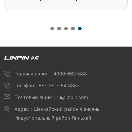
Горячая линия：4000-662-888
Телефон：86-136 7184 8887
Почтовый ящик：ru@linpin.com
Адрес：Шанхайский район Фэнсянь
Индустриальный район Линьхай