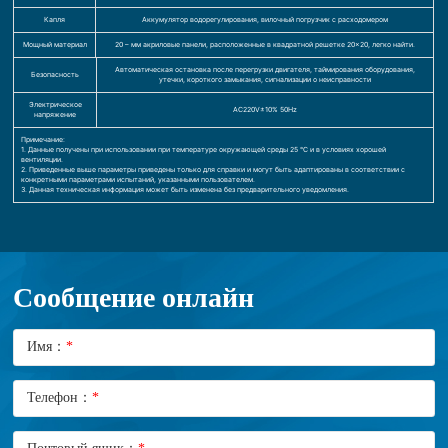
Капля
Аккумулятор водорегулирования, вилочный погрузчик с расходомером
Мощный материал
20 – мм акриловые панели, расположенные в квадратной решетке 20×20, легко найти.
Автоматическая остановка после перегрузки двигателя, таймирования оборудования,
Безопасность
утечки, короткого замыкания, сигнализации о неисправности
Электрическое
AC220V±10% 50Hz
напряжение
Примечание:
1. Данные получены при использовании при температуре окружающей среды 25 °C и в условиях хорошей
вентиляции.
2. Приведенные выше параметры приведены только для справки и могут быть адаптированы в соответствии с
конкретными параметрами испытаний, указанными пользователем.
3. Данная техническая информация может быть изменена без предварительного уведомления.
Сообщение онлайн
Имя：
*
Телефон：
*