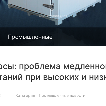
скольжение вниз
Промышленные
новости
осы: проблема медленно
таний при высоких и низ
3
Категория：Промышленные новости