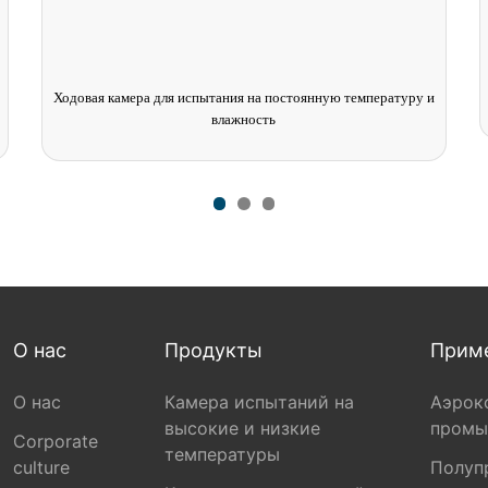
Камера для испытаний топливных элементов на водороде
О нас
Продукты
Прим
О нас
Камера испытаний на
Аэрок
высокие и низкие
промы
Corporate
температуры
culture
Полуп