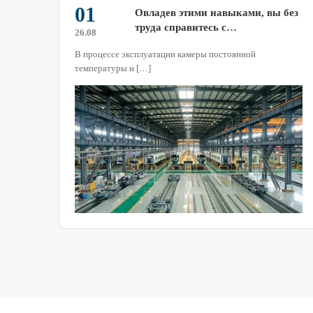
25
 без
Меры безопасности при
использовании камер для
26.07
тестирования на высокие и
Безопасность всегда является краеугольным камнем
низкие температурные удары
работы […]