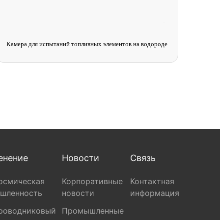
Камера испытаний на высокие и низкие температуры с
альтернативным режимом
енение
Новости
Связь
осмическая
Корпоративные
Контактная
шленность
новости
информация
роводниковый
Промышленные