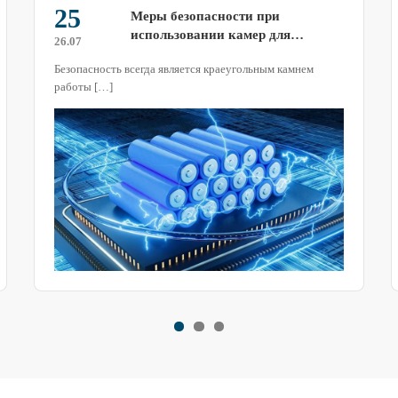
18
Ключевая роль озона в озоновых
камерах для испытаний на
26.07
старение
Озоновые камеры для испытаний на старение являются
незаменимыми приборами в области испытаний
материалов на устойчивость к старению.
Распространенными типами являются озоновые камеры
для испытаний на старение и ультрафиолетовые камеры
для испытаний на старение.